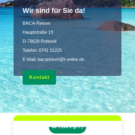
Wir sind für Sie da!
BACA-Reisen
Hauptstraße 19
D-78628 Rottweil
Telefon:
0741 51225
E-Mail:
bacareisen@t-online.de
Kontakt
ab 1.200 € (p. P.)