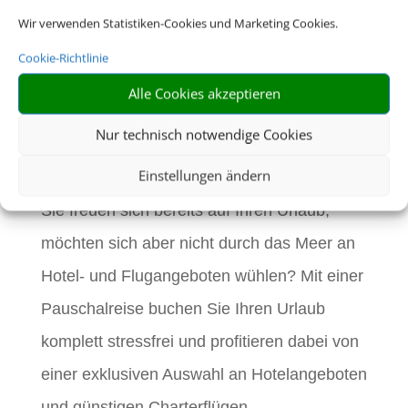
Eine Buchung –
Wir verwenden Statistiken-Cookies und Marketing Cookies.
alles drin. Buchen
Cookie-Richtlinie
Alle Cookies akzeptieren
Sie jetzt eine
Nur technisch notwendige Cookies
Pauschalreise.
Einstellungen ändern
Sie freuen sich bereits auf Ihren Urlaub,
möchten sich aber nicht durch das Meer an
Hotel- und Flugangeboten wühlen? Mit einer
Pauschalreise buchen Sie Ihren Urlaub
komplett stressfrei und profitieren dabei von
einer exklusiven Auswahl an Hotelangeboten
und günstigen Charterflügen.